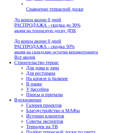
Сравнение террасной доски
До конца акции 0 дней
РАСПРОДАЖА - скидка до 30%
акция на террасную доску ДПК
До конца акции 0 дней
РАСПРОДАЖА - скидка 50%
акция на складские остатки керамогранита
Все акции
Строительство террас
Для дома и дачи
Для ресторана
На кровле и балконе
В парке
У бассейна
Пирсы и причалы
Вдохновение
Галерея проектов
Благоустройство и МАФы
Истории клиентов
Советы экспертов
Террадек на ТВ
Подбор террасной доски по цвету