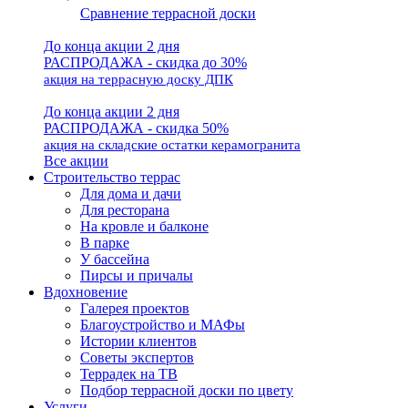
Сравнение террасной доски
До конца акции 2 дня
РАСПРОДАЖА - скидка до 30%
акция на террасную доску ДПК
До конца акции 2 дня
РАСПРОДАЖА - скидка 50%
акция на складские остатки керамогранита
Все акции
Строительство террас
Для дома и дачи
Для ресторана
На кровле и балконе
В парке
У бассейна
Пирсы и причалы
Вдохновение
Галерея проектов
Благоустройство и МАФы
Истории клиентов
Советы экспертов
Террадек на ТВ
Подбор террасной доски по цвету
Услуги