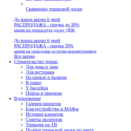
Сравнение террасной доски
До конца акции 6 дней
РАСПРОДАЖА - скидка до 30%
акция на террасную доску ДПК
До конца акции 6 дней
РАСПРОДАЖА - скидка 50%
акция на складские остатки керамогранита
Все акции
Строительство террас
Для дома и дачи
Для ресторана
На кровле и балконе
В парке
У бассейна
Пирсы и причалы
Вдохновение
Галерея проектов
Благоустройство и МАФы
Истории клиентов
Советы экспертов
Террадек на ТВ
Подбор террасной доски по цвету