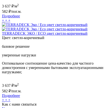
2
3 637
₽/м
582
₽/пог.м.
Подробнее
+
+
+
TERRADECK ЭКО / ECO цвет светло-коричневый
Цвет:
светло-коричневый
базовое решение
умеренные нагрузки
Оптимальное соотношение цена-качество для частного
домостроения с умеренными бытовыми эксплуатационными
нагрузками;
2
3 637
₽/м
582
₽/пог.м.
Подробнее
+
+
+
Как с нами связаться