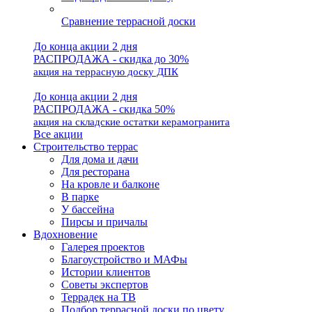
Сравнение террасной доски
До конца акции 2 дня
РАСПРОДАЖА - скидка до 30%
акция на террасную доску ДПК
До конца акции 2 дня
РАСПРОДАЖА - скидка 50%
акция на складские остатки керамогранита
Все акции
Строительство террас
Для дома и дачи
Для ресторана
На кровле и балконе
В парке
У бассейна
Пирсы и причалы
Вдохновение
Галерея проектов
Благоустройство и МАФы
Истории клиентов
Советы экспертов
Террадек на ТВ
Подбор террасной доски по цвету